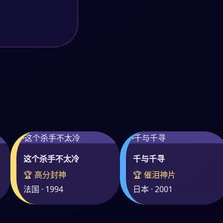
这个杀手不太冷
千与千寻
🏆 高分封神
🏆 催泪神片
法国 · 1994
日本 · 2001