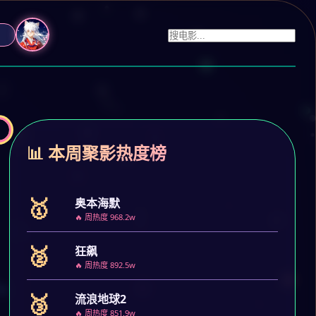
📊 本周聚影热度榜
🥇
奥本海默
🔥 周热度 968.2w
🥈
狂飙
🔥 周热度 892.5w
🥉
流浪地球2
🔥 周热度 851.9w