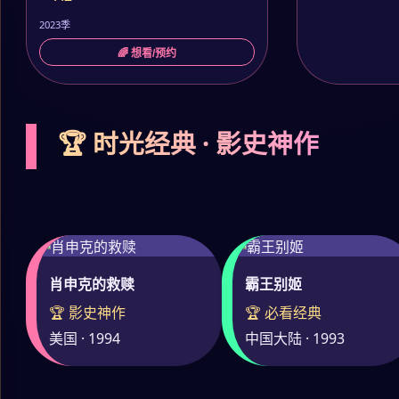
2023季
🌈 想看/预约
🏆 时光经典 · 影史神作
肖申克的救赎
霸王别姬
🏆 影史神作
🏆 必看经典
美国 · 1994
中国大陆 · 1993