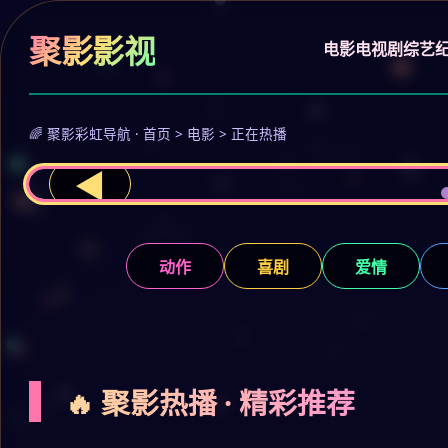
聚影影视
电影
电视剧
综艺
🌈 聚影彩虹导航 · 首页 > 电影 > 正在热播
◀
动作
喜剧
爱情
🔥 聚影热播 · 精彩推荐