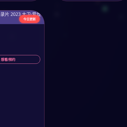
今日更新
 想看/预约