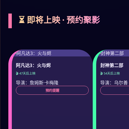
⏳ 即将上映 · 预约聚影
阿凡达3：火与烬
封神第二部
🎬 47天后上映
🎬 54天后上映
导演：詹姆斯·卡梅隆
导演：乌尔善
预约提醒