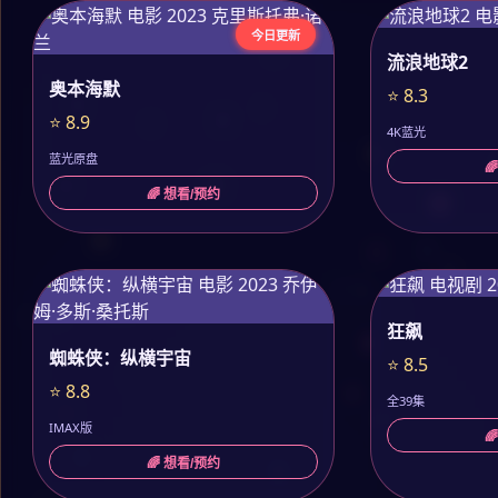
今日更新
流浪地球2
奥本海默
⭐ 8.3
⭐ 8.9
4K蓝光
蓝光原盘

🌈 想看/预约
狂飙
蜘蛛侠：纵横宇宙
⭐ 8.5
⭐ 8.8
全39集
IMAX版

🌈 想看/预约