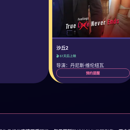
沙丘2
🎬 61天后上映
导演：丹尼斯·维伦纽瓦
预约提醒