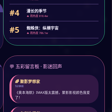
#4
漫长的季节
🔥 周热度 818.4w
#5
蜘蛛侠：纵横宇宙
🔥 周热度 786.1w
💬 五彩留言板 · 影迷回声
🌈 聚影梦想家
5分钟前
《奥本海默》IMAX版太震撼，聚影影视颜色我爱
了！