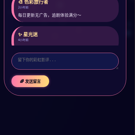
🎨 色彩旅行者
2小时前
每日更新无广告，追剧体验满分～
✨ 星光迷
4小时前
预约了封神第二部，期待彩虹特别版！
🌈 发送留言