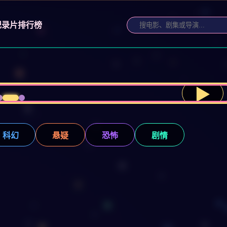
纪录片
排行榜
▶
科幻
悬疑
恐怖
剧情