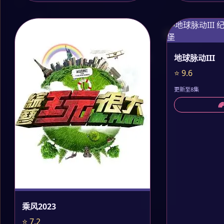
地球脉动III
⭐ 9.6
更新至8集

乘风2023
⭐ 7.2