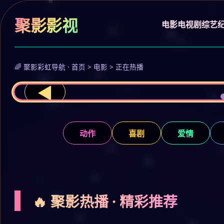
聚影影视
电影
电视剧
综艺
🌈 聚影彩虹导航 · 首页 > 电影 > 正在热播
◀
动作
喜剧
爱情
🔥 聚影热播 · 精彩推荐