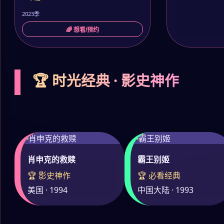
2023季
🌈 想看/预约
🏆 时光经典 · 影史神作
肖申克的救赎
霸王别姬
🏆 影史神作
🏆 必看经典
美国 · 1994
中国大陆 · 1993