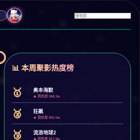
📊 本周聚影热度榜
🥇
奥本海默
🔥 周热度 968.2w
🥈
狂飙
🔥 周热度 892.5w
🥉
流浪地球2
🔥 周热度 851.9w