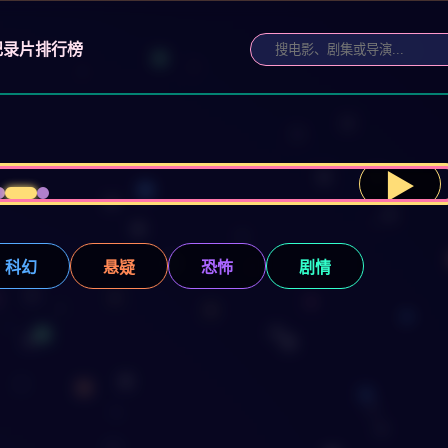
纪录片
排行榜
▶
科幻
悬疑
恐怖
剧情