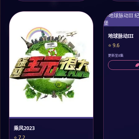
地球脉动III
⭐ 9.6
更新至8集

乘风2023
⭐ 7.2