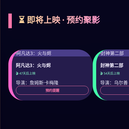
⏳ 即将上映 · 预约聚影
阿凡达3：火与烬
封神第二部
🎬 47天后上映
🎬 54天后上映
导演：詹姆斯·卡梅隆
导演：乌尔善
预约提醒