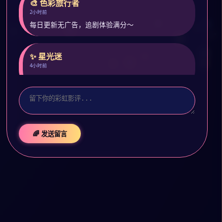
🎨 色彩旅行者
2小时前
每日更新无广告，追剧体验满分～
✨ 星光迷
4小时前
预约了封神第二部，期待彩虹特别版！
🌈 发送留言