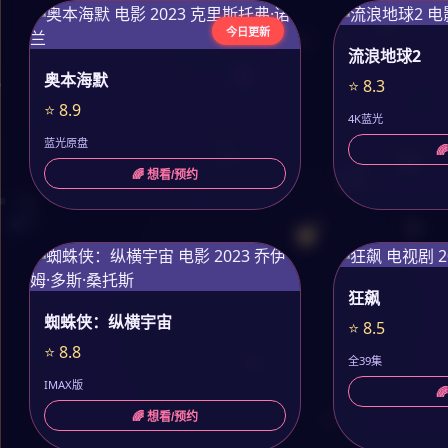
今日更新
流浪地球2
奥本海默
⭐ 8.3
⭐ 8.9
4K蓝光
蓝光原盘

🌈 想看/预约
狂飙
蜘蛛侠：纵横宇宙
⭐ 8.5
⭐ 8.8
全39集
IMAX版

🌈 想看/预约