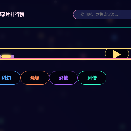
纪录片
排行榜
▶
科幻
悬疑
恐怖
剧情