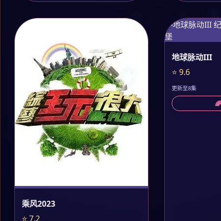
地球脉动III
⭐ 9.6
更新至8集

乘风2023
⭐ 7.2