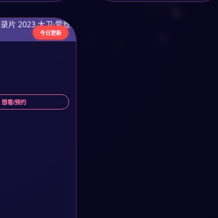
今日更新
 想看/预约