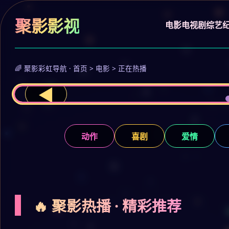
聚影影视
电影
电视剧
综艺
🌈 聚影彩虹导航 · 首页 > 电影 > 正在热播
◀
动作
喜剧
爱情
🔥 聚影热播 · 精彩推荐