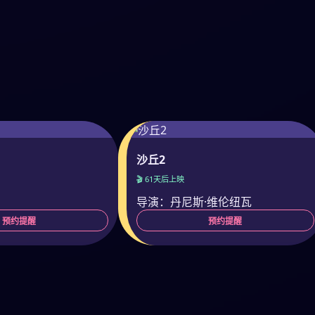
沙丘2
🎬 61天后上映
导演：丹尼斯·维伦纽瓦
预约提醒
预约提醒