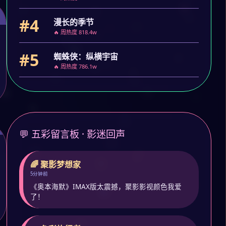
#4
漫长的季节
🔥 周热度 818.4w
#5
蜘蛛侠：纵横宇宙
🔥 周热度 786.1w
💬 五彩留言板 · 影迷回声
🌈 聚影梦想家
5分钟前
《奥本海默》IMAX版太震撼，聚影影视颜色我爱
了！