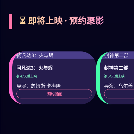
⏳ 即将上映 · 预约聚影
阿凡达3：火与烬
封神第二部
🎬 47天后上映
🎬 54天后上映
导演：詹姆斯·卡梅隆
导演：乌尔善
预约提醒