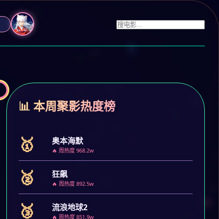
📊 本周聚影热度榜
🥇
奥本海默
🔥 周热度 968.2w
🥈
狂飙
🔥 周热度 892.5w
🥉
流浪地球2
🔥 周热度 851.9w