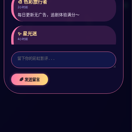
🎨 色彩旅行者
2小时前
每日更新无广告，追剧体验满分～
✨ 星光迷
4小时前
预约了封神第二部，期待彩虹特别版！
🌈 发送留言