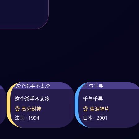
这个杀手不太冷
千与千寻
🏆 高分封神
🏆 催泪神片
法国 · 1994
日本 · 2001