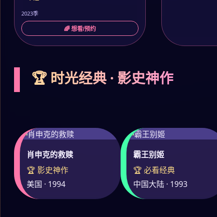
2023季
🌈 想看/预约
🏆 时光经典 · 影史神作
肖申克的救赎
霸王别姬
🏆 影史神作
🏆 必看经典
美国 · 1994
中国大陆 · 1993