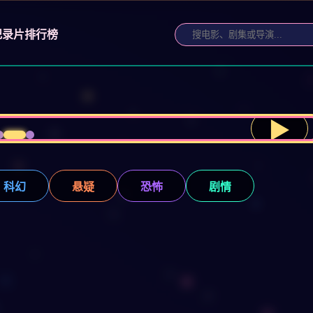
纪录片
排行榜
▶
科幻
悬疑
恐怖
剧情