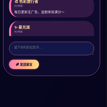
🎨 色彩旅行者
2小时前
每日更新无广告，追剧体验满分～
✨ 星光迷
4小时前
预约了封神第二部，期待彩虹特别版！
🌈 发送留言