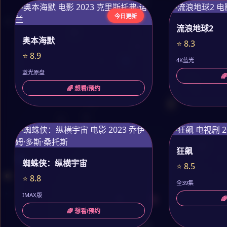
今日更新
流浪地球2
奥本海默
⭐ 8.3
⭐ 8.9
4K蓝光
蓝光原盘

🌈 想看/预约
狂飙
蜘蛛侠：纵横宇宙
⭐ 8.5
⭐ 8.8
全39集
IMAX版

🌈 想看/预约