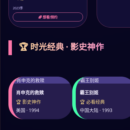
2023季
🌈 想看/预约
🏆 时光经典 · 影史神作
肖申克的救赎
霸王别姬
🏆 影史神作
🏆 必看经典
美国 · 1994
中国大陆 · 1993