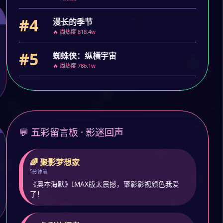
#4
漫长的季节
🔥 周热度 818.4w
#5
蜘蛛侠：纵横宇宙
🔥 周热度 786.1w
💬 五彩留言板 · 影迷回声
🌈 聚影梦想家
5分钟前
《奥本海默》IMAX版太震撼，聚影影视颜色我爱
了！