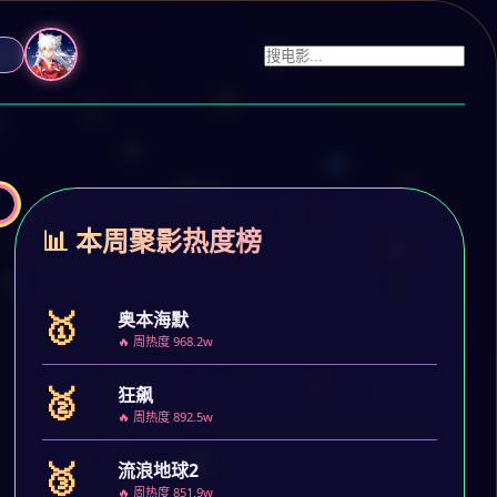
📊 本周聚影热度榜
🥇
奥本海默
🔥 周热度 968.2w
🥈
狂飙
🔥 周热度 892.5w
🥉
流浪地球2
🔥 周热度 851.9w