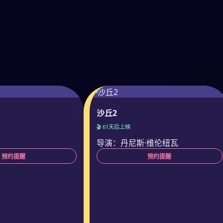
沙丘2
🎬 61天后上映
导演：丹尼斯·维伦纽瓦
预约提醒
预约提醒