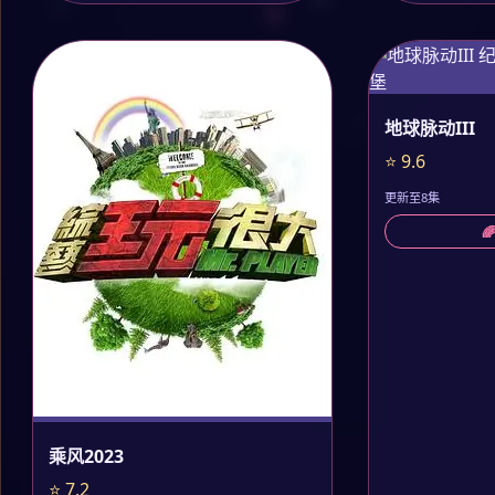
地球脉动III
⭐ 9.6
更新至8集

乘风2023
⭐ 7.2