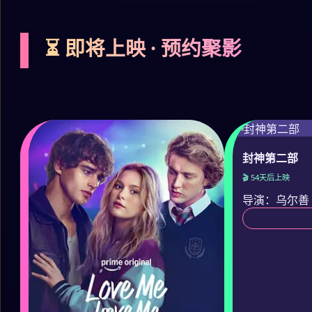
⏳ 即将上映 · 预约聚影
封神第二部
🎬 54天后上映
导演：乌尔善