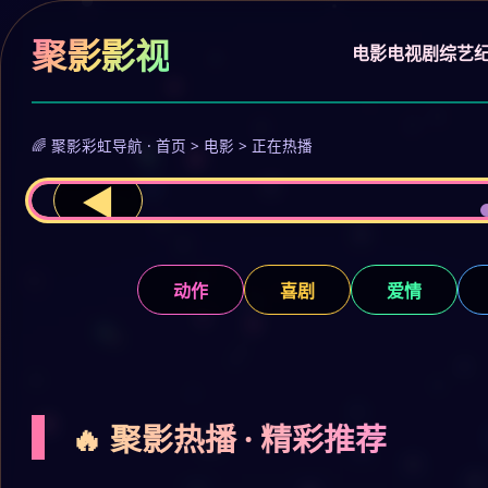
聚影影视
电影
电视剧
综艺
🌈 聚影彩虹导航 · 首页 > 电影 > 正在热播
◀
动作
喜剧
爱情
🔥 聚影热播 · 精彩推荐