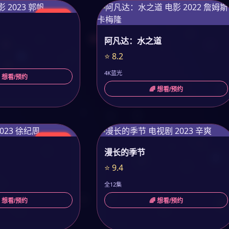
今日更新
阿凡达：水之道
⭐ 8.2
4K蓝光
 想看/预约
🌈 想看/预约
今日更新
漫长的季节
⭐ 9.4
全12集
 想看/预约
🌈 想看/预约