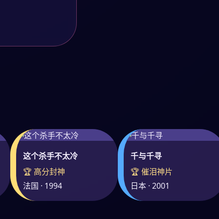
这个杀手不太冷
千与千寻
🏆 高分封神
🏆 催泪神片
法国 · 1994
日本 · 2001