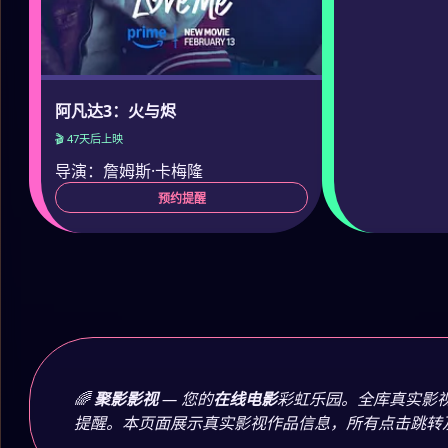
阿凡达3：火与烬
🎬 47天后上映
导演：詹姆斯·卡梅隆
预约提醒
🌈
聚影影视
— 您的
在线电影
彩虹乐园。全库真实影
提醒。本页面展示真实影视作品信息，所有点击跳转